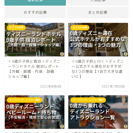
おすすめ記事
まとめ記事
おすすめ記事
おすすめ記事
＜0歳の子供と宿泊＞ディズニ
＜0歳の子供と行く＞ディズニ
ーランドホテル 宿泊レポート
ー公式ホテル滞在がおすすめ
【外観・庭園・内装・設備・
な3つの理由【1泊で大きな違
ショップ編】
いに】
2022年8月6日
2022年7月30日
テーマパーク・レジャー施設
テーマパーク・レジャー施設