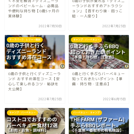
＜不安を解消＞ディズニーラ
0歳の子供が乗れる「ディズニ
ンドのベビールーム・必需品
ーランドおすすめアトラクシ
や便利な持ち物【0歳5ヶ月の
ョン」【首すわり後・抱っこ
実体験】
紐・一人座り】
2022年7月30日
2022年7月23日
テーマパーク・レジャー施設
キャンプ・バーベキュー
0歳の子供と行くディズニーラ
0歳と行く手ぶらバーベキュー
ンド おすすめ滞在コース【安
知っておきたいポイント【準
心して楽しめるコツ・秘訣を
備・持ち物・注意点】
大公開】
2022年7月23日
2022年6月15日
キャンプ・バーベキュー
バーベキュー・キャンプ