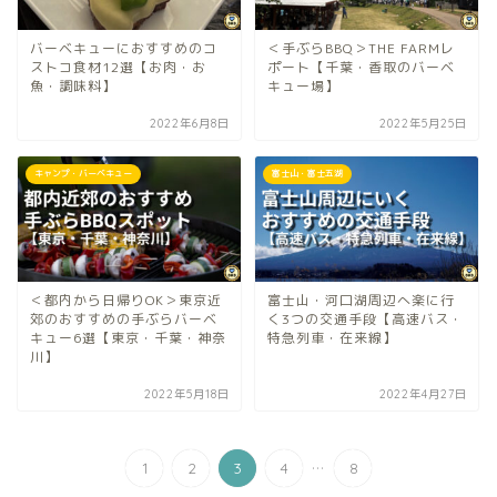
バーベキューにおすすめのコ
＜手ぶらBBQ＞THE FARMレ
ストコ食材12選【お肉・お
ポート【千葉・香取のバーベ
魚・調味料】
キュー場】
2022年6月8日
2022年5月25日
キャンプ・バーベキュー
富士山・富士五湖
＜都内から日帰りOK＞東京近
富士山・河口湖周辺へ楽に行
郊のおすすめの手ぶらバーベ
く3つの交通手段【高速バス・
キュー6選【東京・千葉・神奈
特急列車・在来線】
川】
2022年5月18日
2022年4月27日
...
1
2
3
4
8