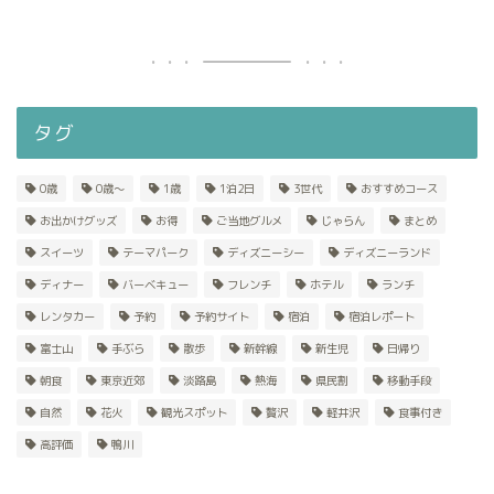
タグ
0歳
0歳〜
1歳
1泊2日
3世代
おすすめコース
お出かけグッズ
お得
ご当地グルメ
じゃらん
まとめ
スイーツ
テーマパーク
ディズニーシー
ディズニーランド
ディナー
バーベキュー
フレンチ
ホテル
ランチ
レンタカー
予約
予約サイト
宿泊
宿泊レポート
富士山
手ぶら
散歩
新幹線
新生児
日帰り
朝食
東京近郊
淡路島
熱海
県民割
移動手段
自然
花火
観光スポット
贅沢
軽井沢
食事付き
高評価
鴨川