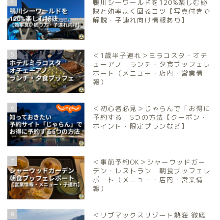
4
鴨川シーワールドを120%楽しむ秘
訣と効率よく回るコツ【写真付きで
解説・子連れ向け情報あり】
5
＜1歳半子連れ＞ミラコスタ・オチ
ェーアノ ランチ・夕食ブッフェレ
ポート（メニュー・店内・営業情
報）
6
＜初心者必見＞じゃらんで「お得に
予約する」5つの方法【クーポン・
ポイント・限定プランなど】
7
＜事前予約OK＞シャーウッドガー
デン・レストラン 朝食ブッフェレ
ポート（メニュー・店内・営業情
報）
8
＜リブマックスリゾート熱海 徹底